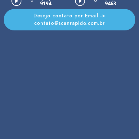
9194
9463
Desejo contato por Email ->
contato@scanrapido.com.br