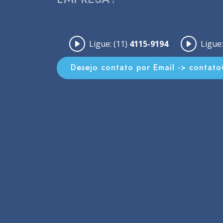
Ligue: (11)
4115-9194
Ligue:
Desejo contato por Email -> contat