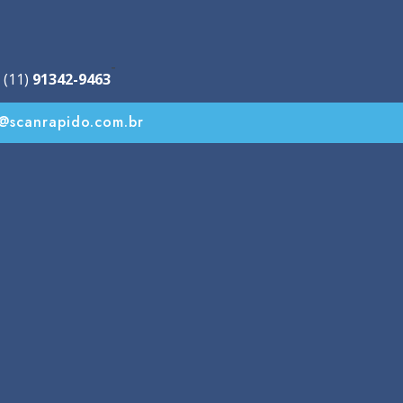
-
 (11)
91342-9463
o@scanrapido.com.br