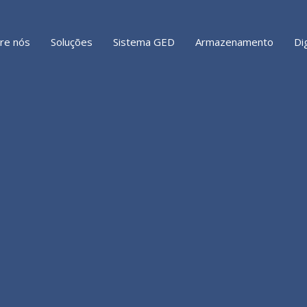
re nós
Soluções
Sistema GED
Armazenamento
Di