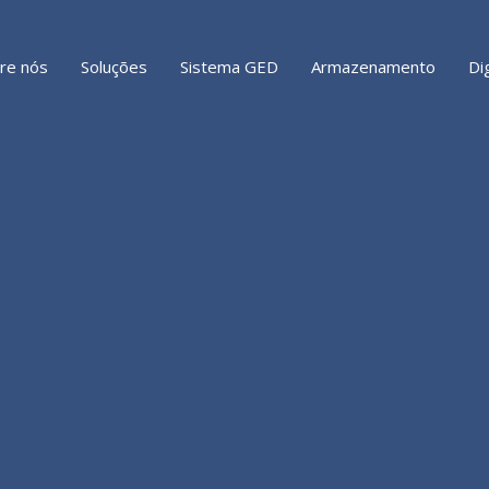
re nós
Soluções
Sistema GED
Armazenamento
Di