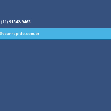
-
 (11)
91342-9463
o@scanrapido.com.br