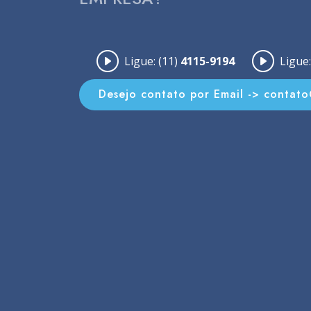
Ligue: (11)
4115-9194
Ligue:
Desejo contato por Email -> contat