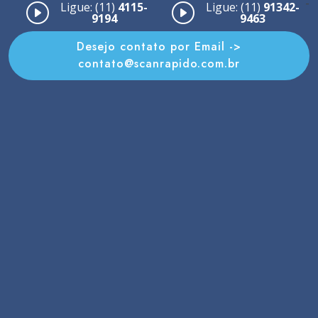
-
Ligue: (11)
4115-
Ligue: (11)
91342-
9194
9463
Desejo contato por Email ->
contato@scanrapido.com.br