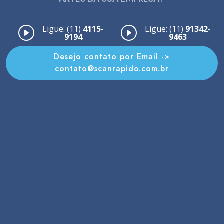
-
Ligue: (11)
4115-
Ligue: (11)
91342-
9194
9463
Desejo contato por Email ->
contato@scanrapido.com.br