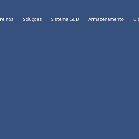
re nós
Soluções
Sistema GED
Armazenamento
Di