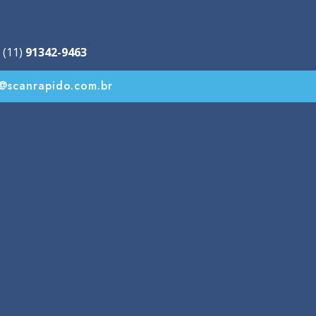
-
 (11)
91342-9463
o@scanrapido.com.br