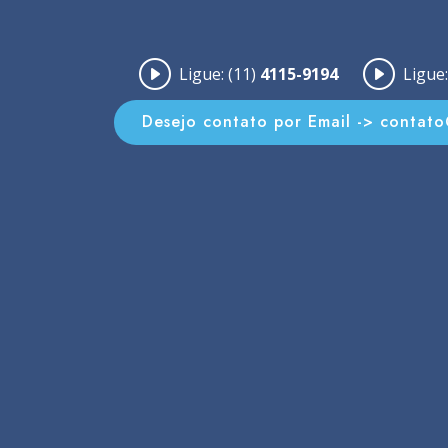
Ligue: (11)
4115-9194
Ligue:
Desejo contato por Email -> contat