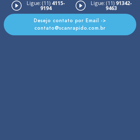
-
Ligue: (11)
4115-
Ligue: (11)
91342-
9194
9463
Desejo contato por Email ->
contato@scanrapido.com.br