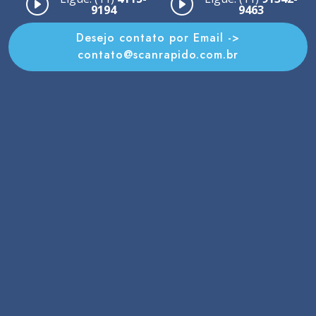
9194
9463
Desejo contato por Email ->
contato@scanrapido.com.br