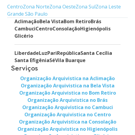
Centro
Zona Norte
Zona Oeste
Zona Sul
Zona Leste
Grande São Paulo
Aclimação
Bela Vista
Bom Retiro
Brás
Cambuci
Centro
Consolação
Higienópolis
Glicério
Liberdade
Luz
Pari
República
Santa Cecília
Santa Efigênia
Sé
Vila Buarque
Serviços
Organização Arquivistica na Aclimação
Organização Arquivistica na Bela Vista
Organização Arquivistica no Bom Retiro
Organização Arquivistica no Brás
Organização Arquivistica no Cambuci
Organização Arquivistica no Centro
Organização Arquivistica na Consolação
Organização Arquivistica no Higienópolis