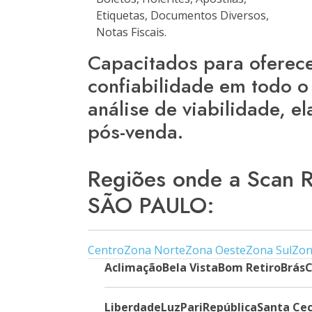
Etiquetas, Documentos Diversos,
Notas Fiscais.
Capacitados para oferece
confiabilidade em todo o
análise de viabilidade, 
pós-venda.
Regiões onde a Scan
SÃO PAULO:
Centro
Zona Norte
Zona Oeste
Zona Sul
Zon
Aclimação
Bela Vista
Bom Retiro
Brás
C
Liberdade
Luz
Pari
República
Santa Cec