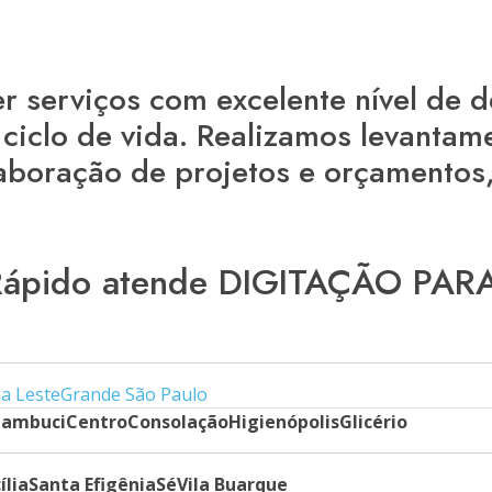
r serviços com excelente nível de
 ciclo de vida. Realizamos levantam
elaboração de projetos e orçamentos
 Rápido atende DIGITAÇÃO P
a Leste
Grande São Paulo
ambuci
Centro
Consolação
Higienópolis
Glicério
ília
Santa Efigênia
Sé
Vila Buarque