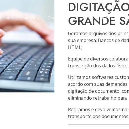
DIGITAÇÃO
GRANDE S
re nós
Soluções
Sistema GED
Armazenamento
Di
Geramos arquivos dos princip
sua empresa: Bancos de dado
HTML;
Equipe de diversos colabora
transcrição dos dados físicos
Utilizamos softwares custo
acordo com suas demandas 
digitação de documento, com
eliminando retrabalho para o
Retiramos e devolvemos na 
transporte dos documentos