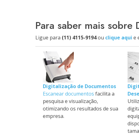
Para saber mais sobre 
Ligue para
(11) 4115-9194
ou
clique aqui
e 
Digitalização de Documentos
Digi
Escanear documentos
facilita a
Des
pesquisa e visualização,
Util
otimizando os resultados de sua
digit
empresa.
equi
disp
tama